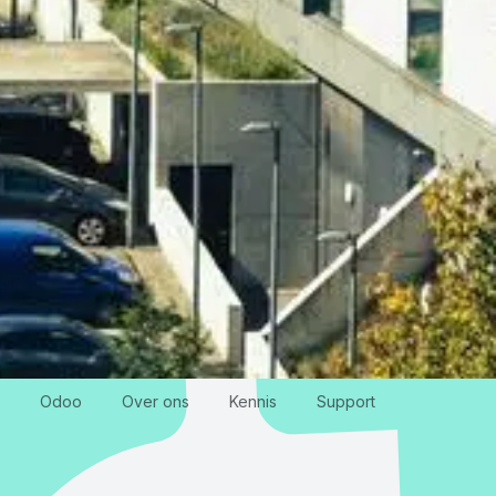
Odoo
Over ons
Kennis
Support