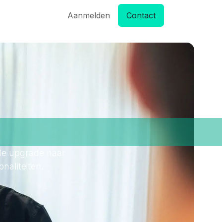
nis
Support
Aanmelden
Contact
 de upgrade naar
onaliteiten.