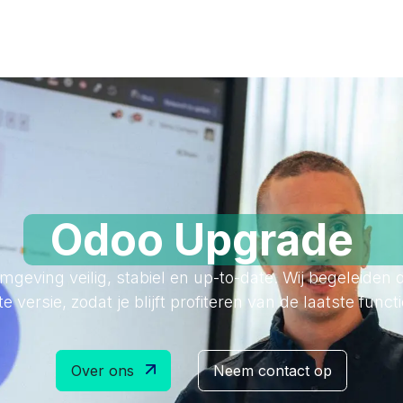
Diensten
Odoo
Over ons
Ken
Odoo Upgrade
geving veilig, stabiel en up-to-date. Wij begeleiden
 versie, zodat je blijft profiteren van de laatste functi
Over ons
Neem contact op