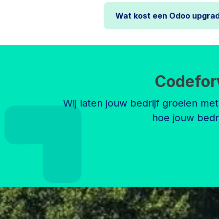
Wat kost een Odoo upgra
Codefor
Wij laten jouw bedrijf groeien me
hoe jouw bedr