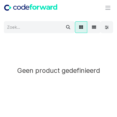
Overslaan naar inhoud
Geen product gedefinieerd